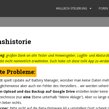
WALLBOX-STEUERUNG
FOREN
shistorie
weg
: großen Dank an alle Tester und Hinweisgeber, Logfile- und Absturzb
die nicht namentlich erwähnten. Euch habe ich diese tolle App zu verda
e Probleme:
tt
spielt Update auf Battery Manager, worüber man keine Daten meh
licherweise aber auch ein Fehler des Herstellers… wir werden sehen!
n-Upload und das Backup auf Google Drive
erstellen leider keine
zeichnisse (nur
eine
Ebene unterhalb “Meine Ablage”). Aber so lange e
 lieber nichts.
rger:
Bitte
nicht
auf die Beta-Firmware 60.x umstellen! Dort scheint 