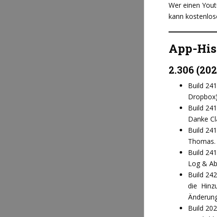
Wer einen Youtu
kann kostenlos
App-His
2.306 (202
Build 241
Dropbox
Build 24
Danke Cla
Build 24
Thomas.
Build 241
Log & Abr
Build 24
die Hinzu
Änderun
Build 20