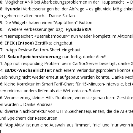
28: Möglicher ANR bei Abarbeitungsproblemen in der Haupansicht – 
28:
Hyundai
Verbesserungen bei der Abfrage – es gibt viele Möglichkei
ich gehen die alten noch… Danke Stefan.
29: Die Widgets haben einen “App öffnen”-Button
30…: Weitere Verbesserungen bzgl.
Hyundai/KIA
34: “Heimspeicher: <Betriebsmodus>” nun wieder komplett im Aktionsl
36:
EPEX (Entsoe)
Zertifikat eingebaut
37: In-App Review Bottom-Sheet eingebaut
341:
Solax Speichersteuerung
nun fertig, danke Alex!!!
41: App-not-responding-Problem beim CarSocServer beseitigt, danke 
44:
E3/DC-Wechselrichter
: nach einem Verbindungsproblem konnte e
 Verbindung nicht wieder erneut aufgebaut werden konnte. Danke Mich
6: kleine Korrektur im SmartTarif-Chart für 15-Minuten-Intervalle, bei
ben minimal anders liefen als die Wetterdaten-Balken
6: Verbesserung kleiner Hilfs-Routinen, wenn sie genau beim Zerstören
en wurden… Danke Andreas
46: diverse Nachkorrektur von UTF8-Zeichensequenzen, die die AI erz
 und Speichern der Ressourcen
8: “App Aktiv” ist nun eine Auswahl aus “immer”, “nie” und “nur wenn
f