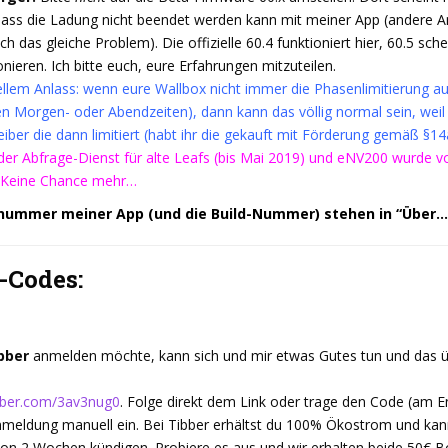
 dass die Ladung nicht beendet werden kann mit meiner App (andere
h das gleiche Problem). Die offizielle 60.4 funktioniert hier, 60.5 sch
onieren. Ich bitte euch, eure Erfahrungen mitzuteilen.
ellem Anlass: wenn eure Wallbox nicht immer die Phasenlimitierung a
den Morgen- oder Abendzeiten), dann kann das völlig normal sein, weil
iber die dann limitiert (habt ihr die gekauft mit Förderung gemäß §14
der Abfrage-Dienst für alte Leafs (bis Mai 2019) und eNV200 wurde v
 Keine Chance mehr…
snummer meiner App (und die Build-Nummer) stehen in “Über…
-Codes:
bber
anmelden möchte, kann sich und mir etwas Gutes tun und das ü
tibber.com/3av3nug0
. Folge direkt dem Link oder trage den Code (am 
meldung manuell ein. Bei Tibber erhältst du 100% Ökostrom und kann
 von 2 Wochen kündigen. Probiere es aus und wir erhalten beide 50€ B