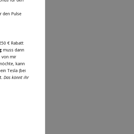
ür den Pulse
250 € Rabatt
g
muss dann
 von mir
 möchte, kann
ein Tesla (bei
t.
Das könnt ihr