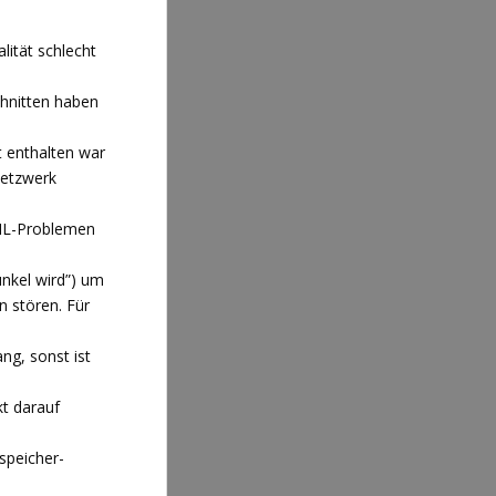
ität schlecht
hnitten haben
t enthalten war
Netzwerk
AIL-Problemen
unkel wird”) um
 stören. Für
ng, sonst ist
kt darauf
nspeicher-