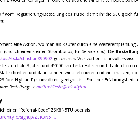
s *
vor*
Registrierung/Bestellung des Pulse, damit ihr die 50€ gleich f
nt.
oment eine Aktion, wo man als Käufer durch eine Weiterempfehlung 
(und ich einen kleinen Strombonus, für Service o.ä.). Die
Bestellun
ttps://ts.la/christian390902
geschehen. Wer vorher – sinnvollerweise –
r letzten bald 3 Jahre und 45’000 km Tesla-Fahren und -Laden hören
Mail schreiben und dann können wir telefonieren und einschätzen, ob 
3 (pre-Highland)) sinnvoll und geeignet ist. Ehrlicher Erfahrungsberich
ohne Bestellung! ->
mailto://tesla@chk.digital
y
 ich einen “Referral-Code” ZSK8N5TU oder als
p.tronity.io/signup/ZSK8N5TU