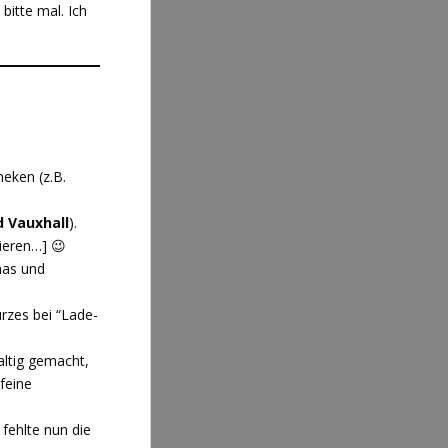
bitte mal. Ich
heken (z.B.
d Vauxhall
).
tieren…] 😉
nas und
rzes bei “Lade-
altig gemacht,
feine
)
fehlte nun die