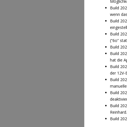
Möglichk
Build 202
wenn das
Build 20
eingestel
Build 20
(“6o” stat
Build 20
Build 20
hat die A
Build 20
der 12V-B
Build 20
manuelle
Build 20
deaktivie
Build 20
Reinhard.
Build 202