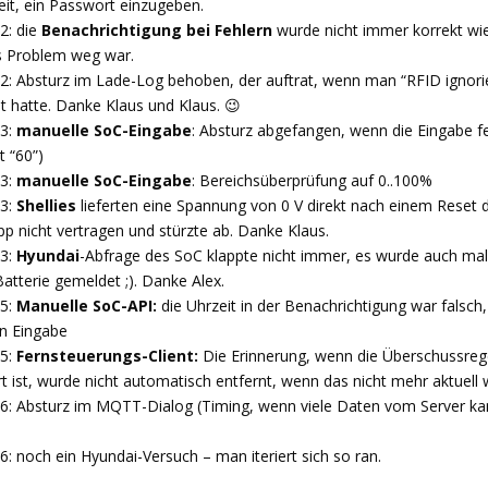
eit, ein Passwort einzugeben.
2: die
Benachrichtigung bei Fehlern
wurde nicht immer korrekt wie
 Problem weg war.
22: Absturz im Lade-Log behoben, der auftrat, wenn man “RFID ignori
lt hatte. Danke Klaus und Klaus. 😉
23:
manuelle SoC-Eingabe
: Absturz abgefangen, wenn die Eingabe f
t “60”)
23:
manuelle SoC-Eingabe
: Bereichsüberprüfung auf 0..100%
23:
Shellies
lieferten eine Spannung von 0 V direkt nach einem Reset d
pp nicht vertragen und stürzte ab. Danke Klaus.
23:
Hyundai
-Abfrage des SoC klappte nicht immer, es wurde auch ma
atterie gemeldet ;). Danke Alex.
25:
Manuelle SoC-API:
die Uhrzeit in der Benachrichtigung war falsch
n Eingabe
25:
Fernsteuerungs-Client:
Die Erinnerung, wenn die Überschussreg
rt ist, wurde nicht automatisch entfernt, wenn das nicht mehr aktuell 
26: Absturz im MQTT-Dialog (Timing, wenn viele Daten vom Server k
6: noch ein Hyundai-Versuch – man iteriert sich so ran.