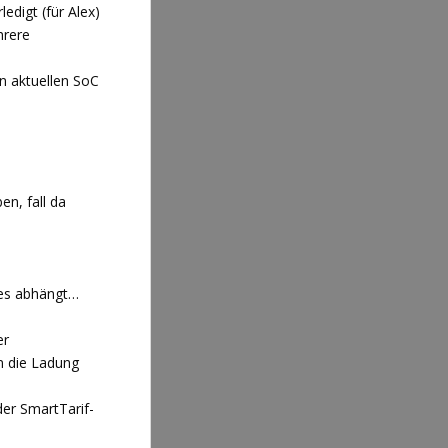
digt (für Alex)
hrere
n aktuellen SoC
n, fall da
 es abhängt…
er
n die Ladung
der SmartTarif-