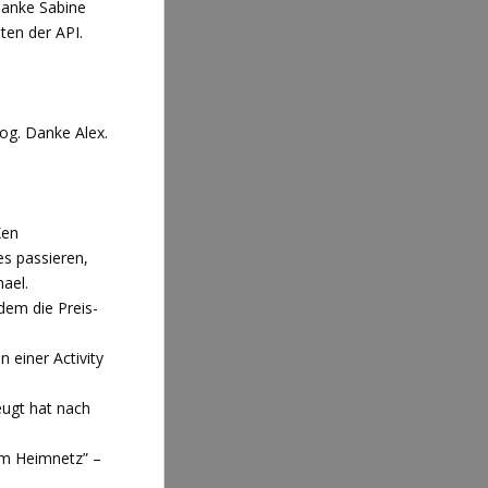
Danke Sabine
ten der API.
og. Danke Alex.
Xen
s passieren,
ael.
 dem die Preis-
 einer Activity
eugt hat nach
 im Heimnetz” –