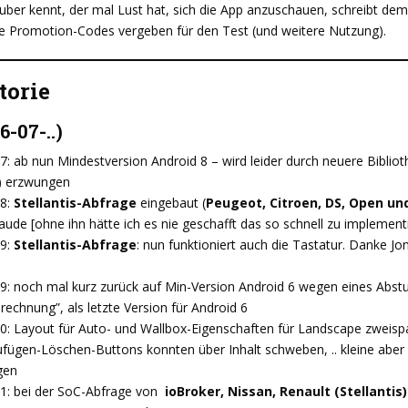
ber kennt, der mal Lust hat, sich die App anzuschauen, schreibt dem 
e Promotion-Codes vergeben für den Test (und weitere Nutzung).
torie
6-07-..)
7: ab nun Mindestversion Android 8 – wird leider durch neuere Bibliot
) erzwungen
18:
Stellantis-Abfrage
eingebaut (
Peugeot, Citroen, DS, Open un
ude [ohne ihn hätte ich es nie geschafft das so schnell zu implemen
19:
Stellantis-Abfrage
: nun funktioniert auch die Tastatur. Danke Jo
9: noch mal kurz zurück auf Min-Version Android 6 wegen eines Abstu
echnung”, als letzte Version für Android 6
20: Layout für Auto- und Wallbox-Eigenschaften für Landscape zweisp
fügen-Löschen-Buttons konnten über Inhalt schweben, .. kleine aber 
gen
21: bei der SoC-Abfrage von
ioBroker, Nissan, Renault (Stellantis