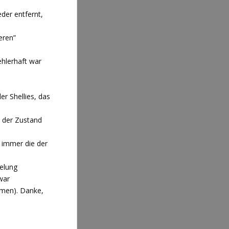
der entfernt,
eren”
ehlerhaft war
er Shellies, das
l der Zustand
, immer die der
elung
war
amen). Danke,