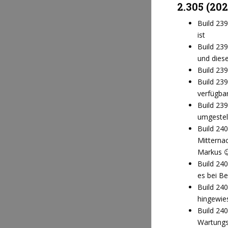
2.305 (20
Build 23
ist
Build 23
und diese
Build 23
Build 239
verfügbar 
Build 23
umgestell
Build 240
Mitterna
Markus 
Build 240
es bei B
Build 24
hingewie
Build 240
Wartung