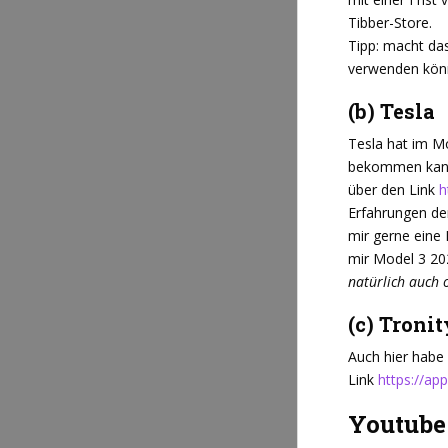
Tibber-Store.
Tipp: macht da
verwenden kön
(b) Tesla
Tesla hat im M
bekommen kann 
über den Link
h
Erfahrungen de
mir gerne eine 
mir Model 3 202
natürlich auch 
(c) Tronit
Auch hier habe
Link
https://ap
Youtube