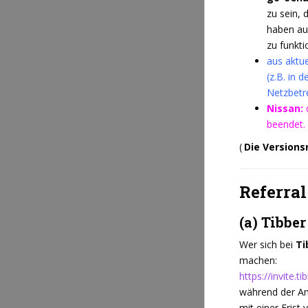
zu sein,
haben auc
zu funkti
aus aktu
(z.B. in 
Netzbetre
Nissan:
beendet.
(
Die Version
Referral
(a) Tibber
Wer sich bei
Ti
machen:
https://invite.
während der An
mit einer Frist