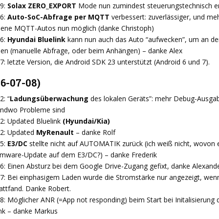
09:
Solax ZERO_EXPORT
Mode nun zumindest steuerungstechnisch erle
16:
Auto-SoC-Abfrage per MQTT
verbessert: zuverlässiger, und me
dene MQTT-Autos nun möglich (danke Christoph)
16:
Hyundai Bluelink
kann nun auch das Auto “aufwecken”, um an de
n (manuelle Abfrage, oder beim Anhängen) – danke Alex
7: letzte Version, die Android SDK 23 unterstützt (Android 6 und 7).
26-07-08)
2: “
Ladungsüberwachung
des lokalen Geräts”: mehr Debug-Ausgabe
endwo Probleme sind
2: Updated Bluelink
(Hyundai/Kia)
22: Updated
MyRenault
– danke Rolf
25:
E3/DC
stellte nicht auf AUTOMATIK zurück (ich weiß nicht, wovon
rmware-Update auf dem E3/DC?) – danke Frederik
26: Einen Absturz bei dem Google Drive-Zugang gefixt, danke Alexand
27: Bei einphasigem Laden wurde die Stromstärke nur angezeigt, wen
attfand. Danke Robert.
8: Möglicher ANR (=App not responding) beim Start bei Initalisierung 
k – danke Markus