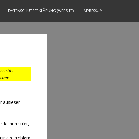
DATENSCHUTZERKLÄRUNG (WEBSITE)
IMPRESSUM
erichts-
nken!
r auslesen
s keinen stört,
mir ein Problem