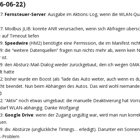
26-06-22)
97:
Fernsteuer-Server
: Ausgabe im Aktions-Log, wenn die WLAN-Qual
97: Modbus JLIB: konnte ANR verursachen, wenn sich Abfragen übersc
 auf Timeout liefen
99:
Speedwire
(HM2) benötigte eine Permission, die im Manifest nich
9: die “weitere Datenquellen” fragen nun nichts mehr ab, wenn kein 
ist.
99: den Absturz-Mail-Dialog wieder zurückgebaut, den ich wegen GM
t hatte
2: bisher wurde ein Boost (als “lade das Auto weiter, auch wenn es d
cht beendet. Nun beim Abhängen des Autos. Das wird wohl niemanden

2: “Aktiv” noch etwas umgebaut: die manuelle Deaktivierung hat Vorra
edarf WLAN-abhängig. Danke Wolfgang!
03:
Google Drive
: wenn der Zugang ungültig war, wird man nun korre
sen.
9: div. Abstürze (unglückliche Timings… erledigt). Darunter ein Sonne
s-Problem