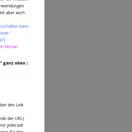
 Anwendungen
eint aber auch
usschalten kann
 euer
a?)
on Nissan
” ganz oben
)
ber den Link
Ende der URL)
st jederzeit
onus für den